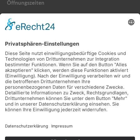
Öffnungszeiten
Montag – Donnerstag
9.30 – 12.00 Uhr
13.00 – 17.00 Uhr
Freitag
9.30 – 13.00 Uhr
Samstags und abends nach Vereinbarung
Kontakt
Abtsäckerstraße 9, 74248 Ellhofen
Telefon
07134 / 4340
E-Mail
info@hartmann-wohnfuehlen.de
Noch schneller gehts