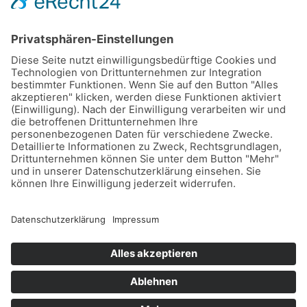
13.00 – 17.00 Uhr
Freitag
9.30 – 13.00 Uhr
Samstags und abends nach Vereinbarung
Kontakt
Abtsäckerstraße 9, 74248 Ellhofen
Telefon
07134 / 4340
E-Mail
info@hartmann-wohnfuehlen.de
Noch schneller gehts
per Whatsapp!