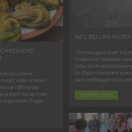
NEU BEI UNS IN DE
SCHREINEREI
Die Neuigkeit in der Küch
N
Undercover bedeutet, dass 
unter die Arbeitsplatte ei
ist. Dadurch entsteht eine 
lte sich unsere
kann vielfältig genutzt we
rkstatt voller Aromen,
 war raffiniertes
Tanja Koch wurde in der
WEITERLESEN
nd angerichtet. Es gab…