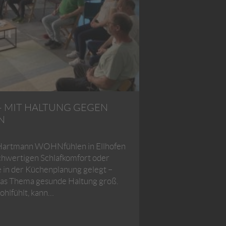
– MIT HALTUNG GEGEN
N
i Hartmann WOHNfühlen in Ellhofen
ochwertigen Schlafkomfort oder
in der Küchenplanung gelegt –
 das Thema gesunde Haltung groß.
ohlfühlt, kann…