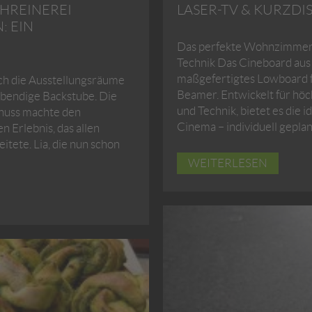
CHREINEREI
ASER-TV & KURZDI
 EIN
Das perfekte Wohnzimmer
Technik Das Cineboard aus 
maßgefertigtes Lowboard f
ch die Ausstellungsräume
Beamer. Entwickelt für höc
lebendige Backstube. Die
und Technik, bietet es die
nuss machte den
Cinema – individuell gepla
 Erlebnis, das allen
tete. Lia, die nun schon
WEITERLESEN