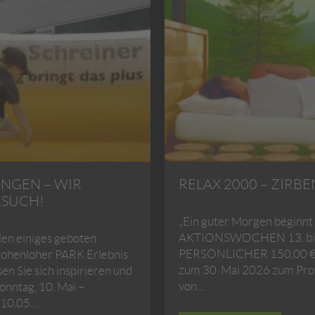
NGEN – WIR
RELAX 2000 – ZIR
ESUCH!
„Ein guter Morgen beginnt
AKTIONSWOCHEN 13. bis 
en einiges geboten:
PERSÖNLICHER 150,00 € G
ohenloher PARK Erlebnis
zum 30. Mai 2026 zum Prob
sen Sie sich inspirieren und
von…
onntag, 10. Mai –
 10.05….