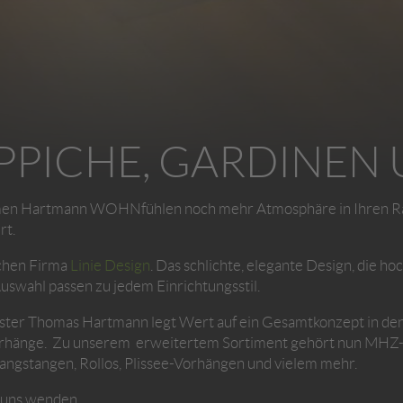
PPICHE, GARDINEN
n Hartmann WOHNfühlen noch mehr Atmosphäre in Ihren Räu
rt.
schen Firma
Linie Design
. Das schlichte, elegante Design, die h
uswahl passen zu jedem Einrichtungsstil.
ter Thomas Hartmann legt Wert auf ein Gesamtkonzept in den 
hänge. Zu unserem erweitertem Sortiment gehört nun MHZ-V
ngstangen, Rollos, Plissee-Vorhängen und vielem mehr.
n uns wenden.