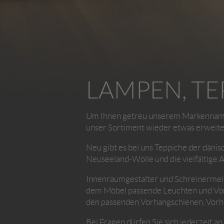
LAMPEN, TE
Um Ihnen getreu unserem Markenname
unser Sortiment wieder etwas erweite
Neu gibt es bei uns Teppiche der däni
Neuseeland-Wolle und die vielfältige A
Innenraumgestalter und Schreinermeis
dem Möbel passende Leuchten und Vor
den passenden Vorhangschienen, Vorha
Bei Fragen dürfen Sie sich jederzeit a